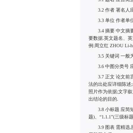
3.2
作者 署名人
3.3
单位 作者单
3.4
摘要 中文摘
要数据
.
英文题名、英
例
:
周立红
ZHOU Li-h
3.5
关键词 一般
3.6
中图分类号 
3.7
正文 论文
法的出处应详细陈述
;
照片作为依据
;
文字叙
出结论的目的
.
3.8
小标题 应简
题
)
、
“1.1.1”(
三级标
3.9
图表 需精选
,