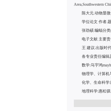
Area,Southwestern Chin
陈大元
.
动物显微
学位论文 作者
.
张劲硕
.
蝙蝠分类
电子文献 主要
王 建议
.
出版时
各专业责任编辑
数学
:
马宇鸿
mayh
物理学、计算机
化学、生命科学
:
地理科学
:
惠松骐