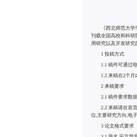
《西北师范大学
刊载全国高校和科研
用研究以及开发研究
1
投稿方式
1.1
稿件可通过
1.2
来稿在
2
个月
2
来稿要求
2.1
稿件要求数
2.2
来稿请在首
位
,
主要研究方向
,
电
3
论文格式要求
3.1
题名 应言简