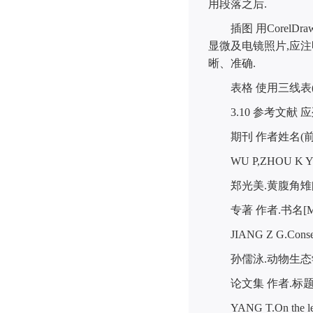
用段落之后
.
插图 用
CorelDra
显微及电镜照片
,
应注
晰、准确
.
表格 使用三线表
3.10
参考文献 
期刊 作者姓名
(
WU P,ZHOU K Y.Gen
郑光美
.
黄腹角雉
专著 作者
.
书名
[
JIANG Z G.Conser
孙儒泳
.
动物生态
论文集 作者
.
标
YANG T.On the le